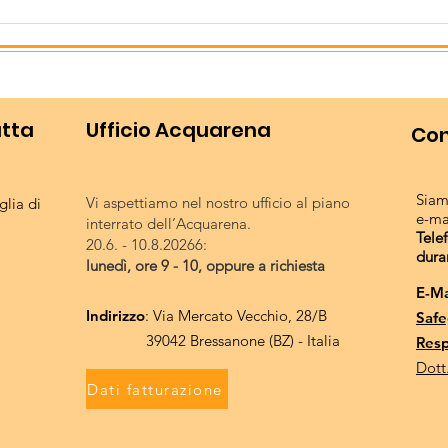
Il nostro meeting: un
Gara
successo collettivo!
giov
utta
Ufficio Acquarena
Con
Siam
Vi aspettiamo nel nostro ufficio al piano
lia di
e-ma
interrato dell’Acquarena.
Tele
20.6. - 10.8.20266:
dura
lunedì, ore 9 - 10, oppure a richiesta
E-Ma
Indirizzo
: Via Mercato Vecchio, 28/B
Safe
39042 Bressanone (BZ) - Italia
Resp
Dott
Dati fatturazione