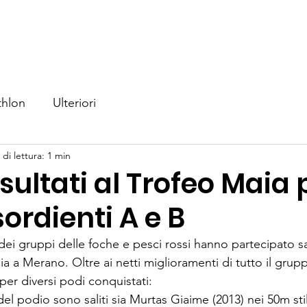
iamo
Nuoto
Triathlon
Eventi
Competizioni
No
thlon
Ulteriori
di lettura: 1 min
isultati al Trofeo Maia p
sordienti A e B
 dei gruppi delle foche e pesci rossi hanno partecipato s
a a Merano. Oltre ai netti miglioramenti di tutto il grup
per diversi podi conquistati:
del podio sono saliti sia Murtas Giaime (2013) nei 50m sti