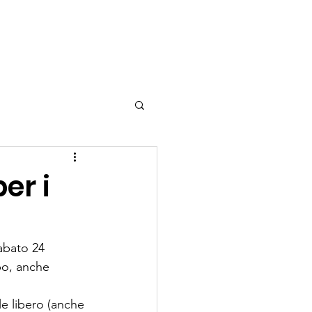
tizie
Shop
er i
abato 24 
po, anche 
le libero (anche 