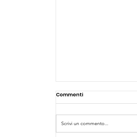
Commenti
Scrivi un commento...
Finale USSA a Merano