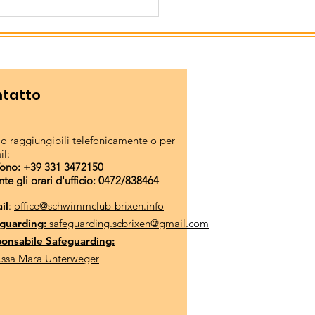
 di nuoto per i nostri
anissimi a Brunico
tatto
o raggiungibili telefonicamente o per
il:
fono: +39 331 3472150
nte gli orari d'ufficio: 0472/838464
il
:
office@schwimmclub-brixen.info
guarding:
safeguarding.scbrixen@gmail.com
onsabile Safeguarding:
.ssa Mara Unterweger