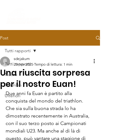
Post
Tutti rapporti
sdejakum
Tutti rapporti
25 nov 2025
Tempo di lettura: 1 min
Una riuscita sorpresa
Nuoto
per il nostro Euan!
Triathlon
Due anni fa Euan è partito alla 
Ulteriori
conquista del mondo del triathlon. 
Che sia sulla buona strada lo ha 
dimostrato recentemente in Australia, 
con il suo terzo posto ai Campionati 
mondiali U23. Ma anche al di là di 
questo, può vantare una stagione di 