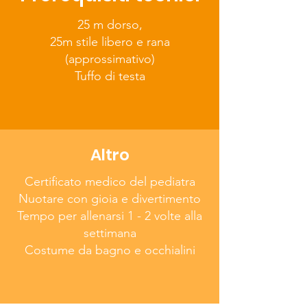
25 m dorso,
25m stile libero e rana
(approssimativo)
Tuffo di testa
Altro
Certificato medico del pediatra
Nuotare con gioia e divertimento
Tempo per allenarsi 1 - 2 volte alla
settimana
Costume da bagno e occhialini