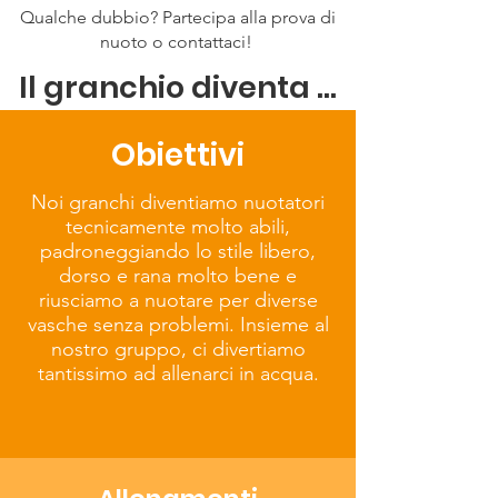
Qualche dubbio? Partecipa alla prova di
nuoto o contattaci!
Il granchio diventa ...
Obiettivi
Noi granchi diventiamo nuotatori
tecnicamente molto abili,
padroneggiando lo stile libero,
dorso e rana molto bene e
riusciamo a nuotare per diverse
vasche senza problemi. Insieme al
nostro gruppo, ci divertiamo
tantissimo ad allenarci in acqua.