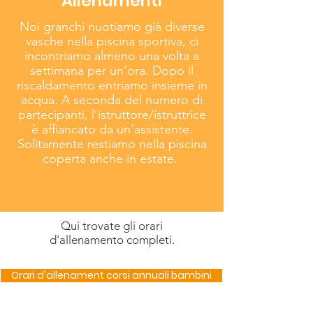
Allenamenti
Noi granchi nuotiamo già diverse
vasche nella piscina sportiva, ci
incontriamo almeno una volta a
settimana per un’ora. Dopo il
riscaldamento entriamo insieme in
acqua. A seconda del numero di
partecipanti, l’istruttore/istruttrice
è affiancato da un’assistente.
Solitamente restiamo nella piscina
coperta anche in estate.
Qui trovate gli orari
d'allenamento completi.
Orari d'allenament corsi annuali bambini